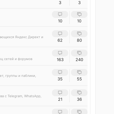
3
3
10
10
сающихся Яндекс Директ и
62
80
оц сетей и форумов
163
240
ет, группы и паблики,
35
55
ва с Telegram, WhatsApp,
21
36